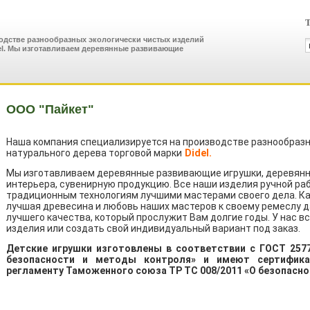
Т
одстве разнообразных экологически чистых изделий
del. Мы изготавливаем деревянные развивающие
ООО "Пайкет"
Наша компания специализируется на производстве разнообразн
натурального дерева торговой марки
Didel.
Мы изготавливаем деревянные развивающие игрушки, деревянн
интерьера, сувенирную продукцию. Все наши изделия ручной ра
традиционным технологиям лучшими мастерами своего дела. Ка
лучшая древесина и любовь наших мастеров к своему ремеслу д
лучшего качества, который прослужит Вам долгие годы. У нас 
изделия или создать свой индивидуальный вариант под заказ.
Детские игрушки изготовлены в соответствии с ГОСТ 2577
безопасности и методы контроля» и имеют сертифика
регламенту Таможенного союза ТР ТС 008/2011 «О безопасно